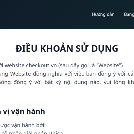
Hướng dẫn
Bảng
ĐIỀU KHOẢN SỬ DỤNG
 website checkout.vn (sau đây gọi là "Website").
dụng Website đồng nghĩa với việc bạn đồng ý với c
ông đồng ý với bất kỳ nội dung nào, vui lòng k
n vị vận hành
ược vận hành bởi:
 cổ phần giải pháp Unica