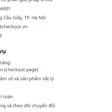
56901
 Cầu Giấy, TP. Hà Nội
checkout.vn
6
vụ
tảng:
án (checkout page)
hẩm số và sản phẩm vật lý
h toán
ing và theo dõi chuyển đổi