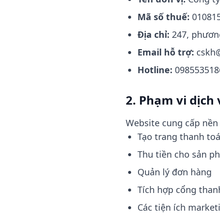
Mã số thuế:
01081
Địa chỉ:
247, phương
Email hỗ trợ:
cskh@
Hotline:
098553518
2. Phạm vi dịch 
Website cung cấp nền 
Tạo trang thanh to
Thu tiền cho sản p
Quản lý đơn hàng
Tích hợp cổng than
Các tiện ích market