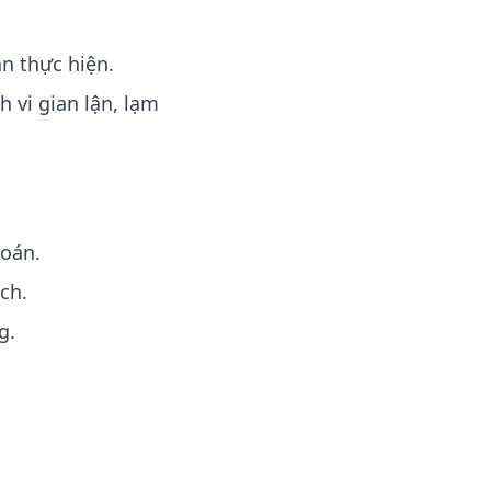
n thực hiện.
 vi gian lận, lạm
toán.
ch.
g.