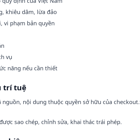
 quy định của Việt Nam
, khiêu dâm, lừa đảo
i, vi phạm bản quyền
án
ch vụ
ức năng nếu cần thiết
trí tuệ
mã nguồn, nội dung thuộc quyền sở hữu của checkout
ược sao chép, chỉnh sửa, khai thác trái phép.